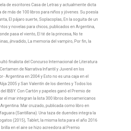
cuela de escritores Casa de Letras y actualmente dicta
ra de más de 100 libros para niños y jóvenes. Su poesía
nta, El pájaro suerte, Soplacoplas, En la soguita de un
ntos y novelas para chicos, publicados en Argentina,
de pasa el viento, El té de la princesa, No te
nas, ¡Invadido, La memoria del vampiro, Por fin, la
ltó finalista del Concurso Internacional de Literatura
 Certamen de Narrativa Infantil y Juvenil en los
or- Argentina en 2004 y Esto no es una caja en el
ija 2005 y San Valentín de los dientes y Todos los
del IBBY. Con Cartón y papeles ganó el Premio de
r el mar integran la lista 300 libros iberoamericanos
 Argentina. Mar cruzado, publicada como libro en
lfaguara (Santillana). Una taza de duendes integra la
gatos (2015), Tablet, la misma lista para el año 2016
 brilla en el aire se hizo acreedora al Premio