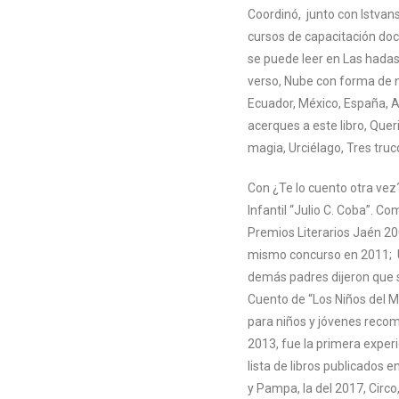
Coordinó, junto con Istvans
cursos de capacitación doce
se puede leer en Las hadas 
verso, Nube con forma de nu
Ecuador, México, España, Al
acerques a este libro, Quer
magia, Urciélago, Tres tru
Con ¿Te lo cuento otra vez?
Infantil “Julio C. Coba”. C
Premios Literarios Jaén 200
mismo concurso en 2011; Un
demás padres dijeron que s
Cuento de “Los Niños del Me
para niños y jóvenes recom
2013, fue la primera experi
lista de libros publicados
y Pampa, la del 2017, Circo,