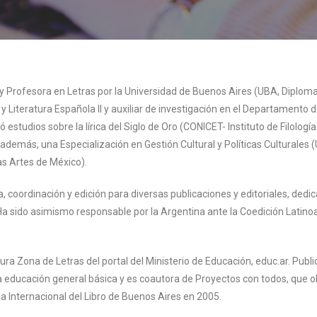
a y Profesora en Letras por la Universidad de Buenos Aires (UBA, Diplom
a y Literatura Española II y auxiliar de investigación en el Departamento
 estudios sobre la lírica del Siglo de Oro (CONICET- Instituto de Filología
o además, una Especialización en Gestión Cultural y Políticas Cultural
las Artes de México).
a, coordinación y edición para diversas publicaciones y editoriales, dedi
il. Ha sido asimismo responsable por la Argentina ante la Coedición Lat
ratura Zona de Letras del portal del Ministerio de Educación, educ.ar. Publ
 la educación general básica y es coautora de Proyectos con todos, que 
ia Internacional del Libro de Buenos Aires en 2005.