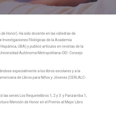
a de Honor). Ha sido docente en las cátedras de
 de Investigaciones Filológicas de la Academia
 Hispánica, UBA) y publicó artículos en revistas de la
es (Universidad Autónoma Metropolitana-OEI- Consejo
cándose especialmente a los libros escolares y a la
inoamericana de Libros para Niños y Jóvenes (CERLALC-
icó las series Los Requetelibros 1, 2 y 3 y Panzarriba 1,
obtuvo Mención de Honor en el Premio al Mejor Libro