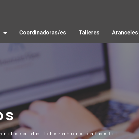
e
Coordinadoras/es
Talleres
Aranceles
os
critora de literatura infantil