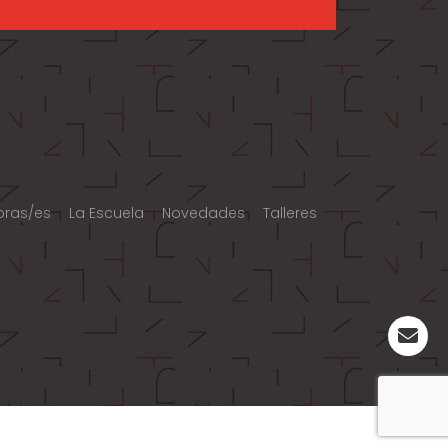
oras/es
La Escuela
Novedades
Talleres