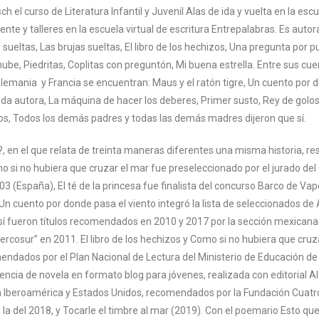
ch el curso de Literatura Infantil y Juvenil Alas de ida y vuelta en la es
nte y talleres en la escuela virtual de escritura Entrepalabras. Es auto
sueltas, Las brujas sueltas, El libro de los hechizos, Una pregunta por pu
be, Piedritas, Coplitas con preguntón, Mi buena estrella. Entre sus cue
emania y Francia se encuentran: Maus y el ratón tigre, Un cuento por don
ida autora, La máquina de hacer los deberes, Primer susto, Rey de golosi
cos, Todos los demás padres y todas las demás madres dijeron que sí.
, en el que relata de treinta maneras diferentes una misma historia, resu
omo si no hubiera que cruzar el mar fue preseleccionado por el jurado del
3 (España), El té de la princesa fue finalista del concurso Barco de Vap
 cuento por donde pasa el viento integró la lista de seleccionados de Al
í fueron títulos recomendados en 2010 y 2017 por la sección mexicana 
rcosur” en 2011. El libro de los hechizos y Como si no hubiera que cruza
endados por el Plan Nacional de Lectura del Ministerio de Educación de
encia de novela en formato blog para jóvenes, realizada con editorial A
 en Iberoamérica y Estados Unidos, recomendados por la Fundación Cuatro
 la del 2018, y Tocarle el timbre al mar (2019). Con el poemario Esto que