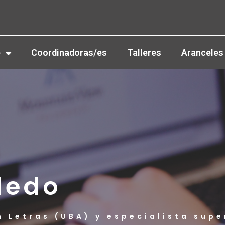
e
Coordinadoras/es
Talleres
Aranceles
ledo
n Letras (UBA) y especialista supe