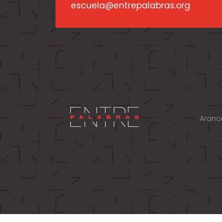
escuela@entrepalabras.org
Aranc