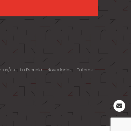
oras/es
La Escuela
Novedades
Talleres