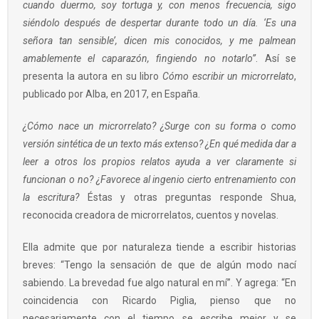
cuando duermo, soy tortuga y, con menos frecuencia, sigo
siéndolo después de despertar durante todo un día. ‘Es una
señora tan sensible’, dicen mis conocidos, y me palmean
amablemente el caparazón, fingiendo no notarlo”
. Así se
presenta la autora en su libro
Cómo escribir un microrrelato
,
publicado por Alba, en 2017, en España.
¿Cómo nace un microrrelato? ¿Surge con su forma o como
versión sintética de un texto más extenso? ¿En qué medida dar a
leer a otros los propios relatos ayuda a ver claramente si
funcionan o no? ¿Favorece al ingenio cierto entrenamiento con
la escritura?
Éstas y otras preguntas responde Shua,
reconocida creadora de microrrelatos, cuentos y novelas.
Ella admite que por naturaleza tiende a escribir historias
breves: “Tengo la sensación de que de algún modo nací
sabiendo. La brevedad fue algo natural en mí”. Y agrega: “En
coincidencia con Ricardo Piglia, pienso que no
necesariamente con el tiempo se escribe mejor y se