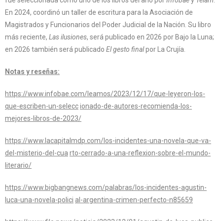
fue seleccionada como uno de los libros del año por
Infobae
y
Télam
.
En 2024, coordinó un taller de escritura para la Asociación de
Magistrados y Funcionarios del Poder Judicial de la Nación. Su libro
más reciente,
Las ilusiones
, será publicado en 2026 por Bajo la Luna;
en 2026 también será publicado
El gesto final
por La Crujía.
Notas y reseñas:
https://www.infobae.com/leamos/2023/12/17/que-leyeron-los-
que-escriben-un-selecc
ionado-de-autores-recomienda-los-
mejores-libros-de-2023/
https://www.lacapitalmdp.com/los-incidentes-una-novela-que-va-
del-misterio-del-cua
rto-cerrado-a-una-reflexion-sobre-el-mundo-
literario/
https://www.bigbangnews.com/palabras/los-incidentes-agustin-
luca-una-novela-polici
al-argentina-crimen-perfecto-n85659