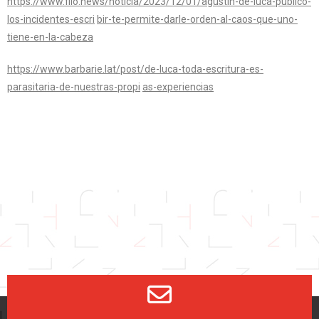
https://www.filo.news/noticia/2023/12/01/agustin-de-luca-publico-
los-incidentes-escri
bir-te-permite-darle-orden-al-caos-que-uno-
tiene-en-la-cabeza
https://www.barbarie.lat/post/de-luca-toda-escritura-es-
parasitaria-de-nuestras-propi
as-experiencias