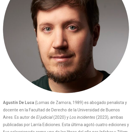
Agustín De Luca
(Lomas de Zamora, 1989) es abogado penalista y
docente en la Facultad de Derecho de la Universidad de Buenos
Aires. Es autor de
El judicial
(2020) y
Los incidentes
(2023), ambas
publicadas por Larría Ediciones. Esta última agotó cuatro ediciones y