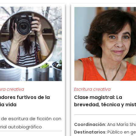
ura creativa
Escritura creativa
dores furtivos de la
Clase magistral: La
ia vida
brevedad, técnica y mist
r de escritura de ficción con
Coordinación:
Ana María Sh
ial autobiográfico
Destinatarios:
Público en ge