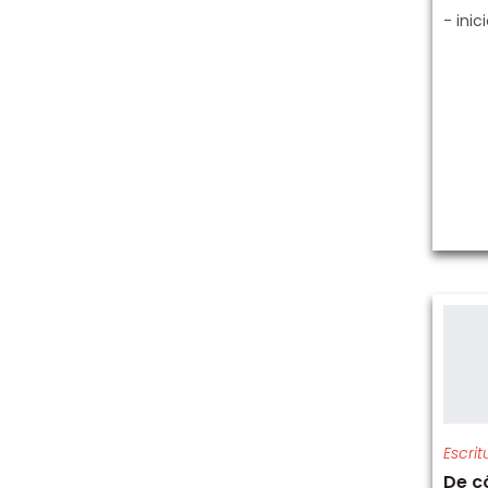
- inic
Escri
De c