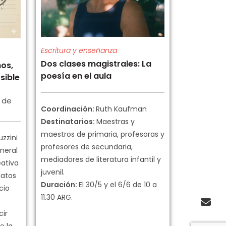
Escritura y enseñanza
Dos clases magistrales: La
os,
poesía en el aula
sible
a de
Coordinación:
Ruth Kaufman
Destinatarios:
Maestras y
maestros de primaria, profesoras y
uzzini
profesores de secundaria,
neral
mediadores de literatura infantil y
eativa
juvenil.
latos
Duración:
El 30/5 y el 6/6 de 10 a
cio
11.30 ARG.
cir
e la