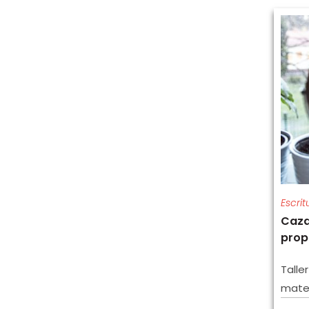
Escrit
Caza
prop
Talle
mater