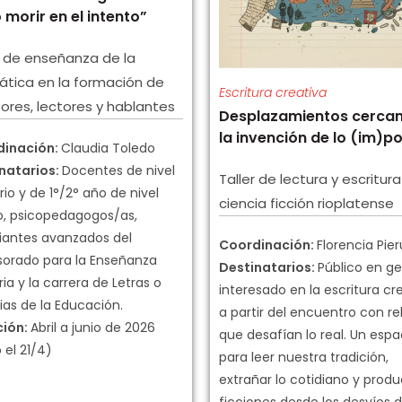
 morir en el intento”
r de enseñanza de la
tica en la formación de
Escritura creativa
tores, lectores y hablantes
Desplazamientos cercan
la invención de lo (im)po
dinación:
Claudia Toledo
natarios:
Docentes de nivel
Taller de lectura y escritur
io y de 1°/2° año de nivel
ciencia ficción rioplatense
, psicopedagogos/as,
iantes avanzados del
Coordinación:
Florencia Pier
sorado para la Enseñanza
Destinatarios:
Público en ge
ia y la carrera de Letras o
interesado en la escritura cr
ias de la Educación.
a partir del encuentro con re
ción:
Abril a junio de 2026
que desafían lo real. Un espa
o el 21/4)
para leer nuestra tradición,
extrañar lo cotidiano y produ
ficciones desde los desvíos d