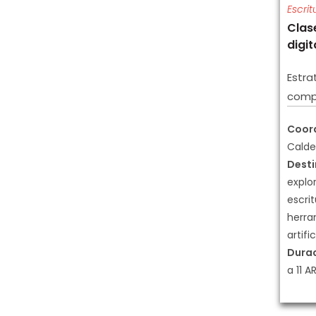
Escrit
Clas
digit
Estra
compa
Coor
Calde
Desti
explor
escrit
herra
artifi
Dura
a 11 A