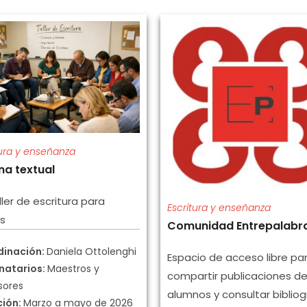
tura y enseñanza
na textual
ller de escritura para
Escritura y enseñanza
s
Comunidad Entrepalabr
dinación:
Daniela Ottolenghi
Espacio de acceso libre pa
natarios:
Maestros y
compartir publicaciones de
sores
alumnos y consultar bibliog
ción:
Marzo a mayo de 2026