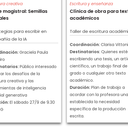
ura creativa
Escritura y enseñanza
e magistral: Semillas
Clínica de obra para tex
ales
académicos
tegias para escribir en
Taller de escritura académ
ñía de la IA
Coordinación:
Clarisa Vitton
Destinatarios:
Quienes est
dinación:
Graciela Paula
escribiendo una tesis, un artí
iro
científico, un trabajo final de
natarios:
Público interesado
grado o cualquier otro texto
ar los desafíos de la
académico.
ura creativa y las
Duración:
Plan de trabajo a
mientas de inteligencia
acordar con la profesora una
cial generativa
establecida la necesidad
ción:
El sábado 27/9 de 9.30
específica de la producción
RG
escrita.