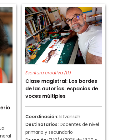
Escritura creativa /LIJ
Clase magistral: Los bordes
de las autorías: espacios de
voces múltiples
erio
Coordinación:
Istvansch
Destinatarios:
Docentes de nivel
ua
primario y secundario
neral
Duración:
El 10/4/2025 de 18.30 a