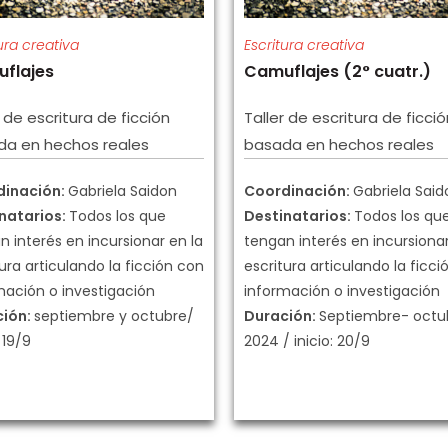
ura creativa
Escritura creativa
flajes
Camuflajes (2° cuatr.)
r de escritura de ficción
Taller de escritura de ficció
da en hechos reales
basada en hechos reales
dinación:
Gabriela Saidon
Coordinación:
Gabriela Said
natarios:
Todos los que
Destinatarios:
Todos los qu
n interés en incursionar en la
tengan interés en incursionar
ura articulando la ficción con
escritura articulando la ficc
mación o investigación
información o investigación
ción:
septiembre y octubre/
Duración:
Septiembre- octu
: 19/9
2024 / inicio: 20/9