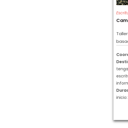
Escrit
Camu
Talle
basa
Coor
Desti
tenga
escrit
infor
Dura
inicio